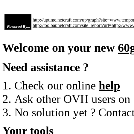
http://uptime.netcraft.com/up/graph?site=www.tempor
http://toolbar.netcraft.com/site_report?url=http://ww
Welcome on your new
60
Need assistance ?
Check our online
help
Ask other OVH users on
No solution yet ? Contac
Your tools